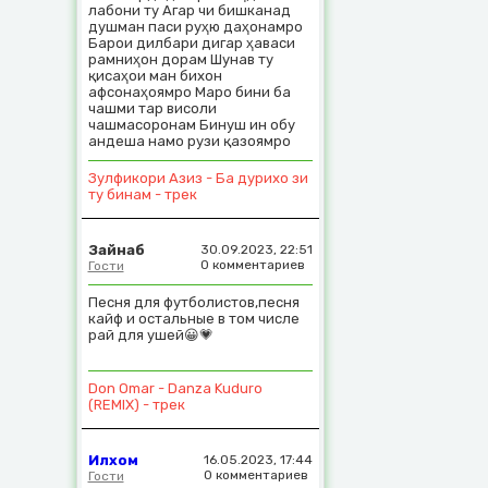
лабони ту Агар чи бишканад
душман паси руҳю даҳонамро
Барои дилбари дигар ҳаваси
рамниҳон дорам Шунав ту
қисаҳои ман бихон
афсонаҳоямро Маро бини ба
чашми тар висоли
чашмасоронам Бинуш ин обу
андеша намо рузи қазоямро
Зулфикори Азиз - Ба дурихо зи
ту бинам - трек
Зайнаб
30.09.2023, 22:51
0 комментариев
Гости
Песня для футболистов,песня
кайф и остальные в том числе
рай для ушей😀💗
Don Omar - Danza Kuduro
(REMIX) - трек
Илхом
16.05.2023, 17:44
0 комментариев
Гости