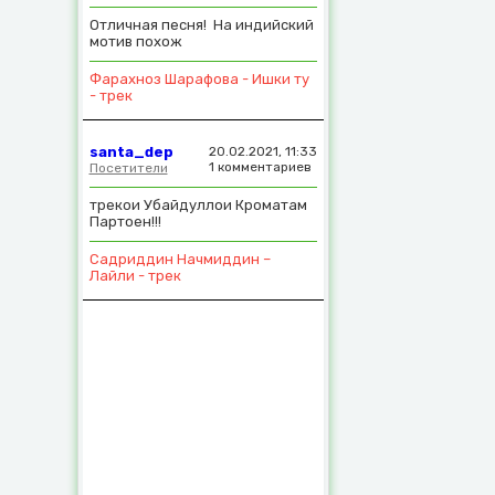
Отличная песня! На индийский
мотив похож
Фарахноз Шарафова - Ишки ту
- трек
santa_dep
20.02.2021, 11:33
1 комментариев
Посетители
трекои Убайдуллои Кроматам
Партоен!!!
Садриддин Начмиддин –
Лайли - трек