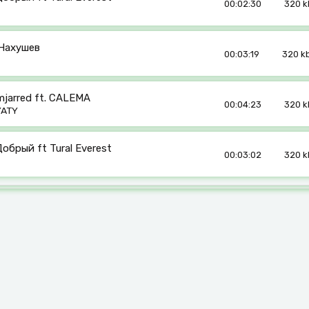
00:02:30
320 k
Нахушев
00:03:19
320 k
jarred ft. CALEMA
00:04:23
320 k
YATY
обрый ft Tural Everest
00:03:02
320 k