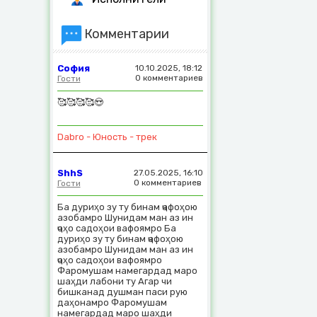
Комментарии
София
10.10.2025, 18:12
0 комментариев
Гости
🥰🥰🥰🥰😍
Dabro - Юность - трек
ShhS
27.05.2025, 16:10
0 комментариев
Гости
Ба дуриҳо зу ту бинам ҷафоҳою
азобамро Шунидам ман аз ин
ҷоҳо садоҳои вафоямро Ба
дуриҳо зу ту бинам ҷафоҳою
азобамро Шунидам ман аз ин
ҷоҳо садоҳои вафоямро
Фаромушам намегардад маро
шаҳди лабони ту Агар чи
бишканад душман паси рую
даҳонамро Фаромушам
намегардад маро шаҳди