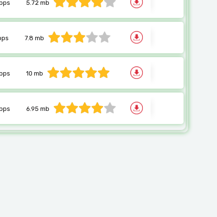
bps
5.72 mb
bps
7.8 mb
bps
10 mb
bps
6.95 mb