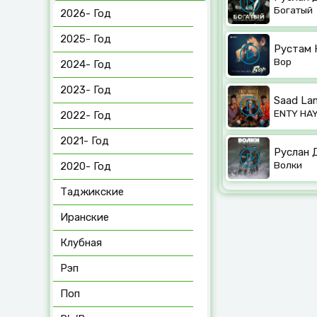
Богатый
2026- Год
2025- Год
Рустам 
Вор
2024- Год
2023- Год
Saad Lam
ENTY HA
2022- Год
2021- Год
Руслан Д
Волки
2020- Год
Таджикские
Иранские
Клубная
Рэп
Поп