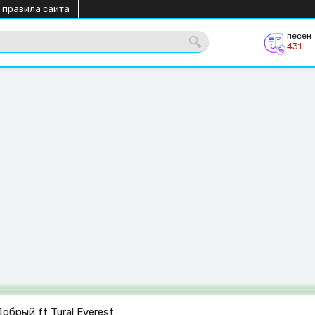
 правила сайта
песен
431
обрый ft Tural Everest