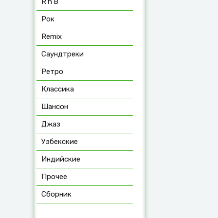
R’n’B
Рок
Remix
Саундтреки
Ретро
Классика
Шансон
Джаз
Узбекские
Индийские
Прочее
Сборник