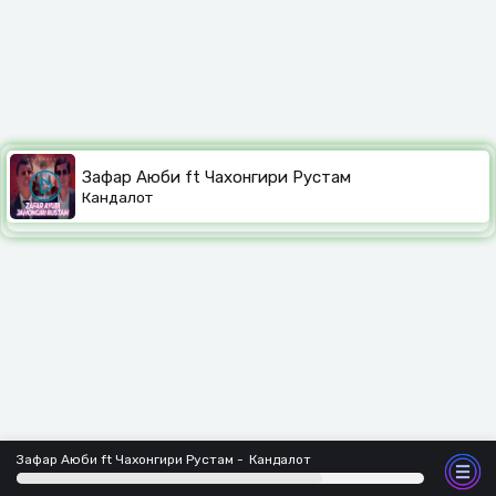
Зафар Аюби ft Чахонгири Рустам
Кандалот
Зафар Аюби ft Чахонгири Рустам
Кандалот