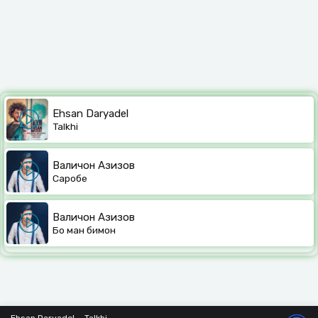
Ehsan Daryadel
Talkhi
Валичон Азизов
Саробе
Валичон Азизов
Бо ман бимон