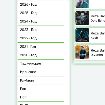
2026- Год
2025- Год
Reza Ba
Gole Esh
2024- Год
2023- Год
Reza Ba
Kash
2022- Год
2021- Год
Reza Ba
Divaneh
2020- Год
Таджикские
Иранские
Клубная
Рэп
Поп