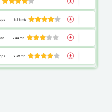
bps
8.38 mb
bps
7.44 mb
bps
9.39 mb