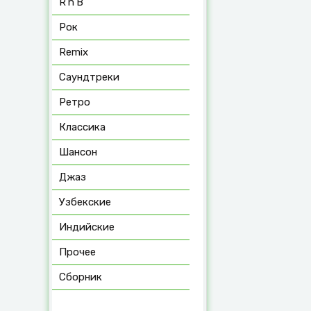
R’n’B
Рок
Remix
Саундтреки
Ретро
Классика
Шансон
Джаз
Узбекские
Индийские
Прочее
Сборник