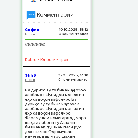
Комментарии
София
10.10.2025, 18:12
0 комментариев
Гости
🥰🥰🥰🥰😍
Dabro - Юность - трек
ShhS
27.05.2025, 16:10
0 комментариев
Гости
Ба дуриҳо зу ту бинам ҷафоҳою
азобамро Шунидам ман аз ин
ҷоҳо садоҳои вафоямро Ба
дуриҳо зу ту бинам ҷафоҳою
азобамро Шунидам ман аз ин
ҷоҳо садоҳои вафоямро
Фаромушам намегардад маро
шаҳди лабони ту Агар чи
бишканад душман паси рую
даҳонамро Фаромушам
намегардад маро шаҳди