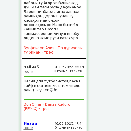
лабони ту Агар чи бишканад
душман паси руҳю даҳонамро
Барои дилбари дигар ҳаваси
рамниҳон дорам Шунав ту
қисаҳои ман бихон
афсонаҳоямро Маро бини ба
чашми тар висоли
чашмасоронам Бинуш ин обу
андеша намо рузи қазоямро
Зулфикори Азиз - Ба дурихо зи
ту бинам - трек
Зайнаб
30.09.2023, 22:51
0 комментариев
Гости
Песня для футболистов,песня
кайф и остальные в том числе
рай для ушей😀💗
Don Omar - Danza Kuduro
(REMIX) - трек
Илхом
16.05.2023, 17:44
0 комментариев
Гости