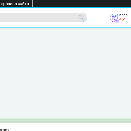
 правила сайта
песен
431
hram