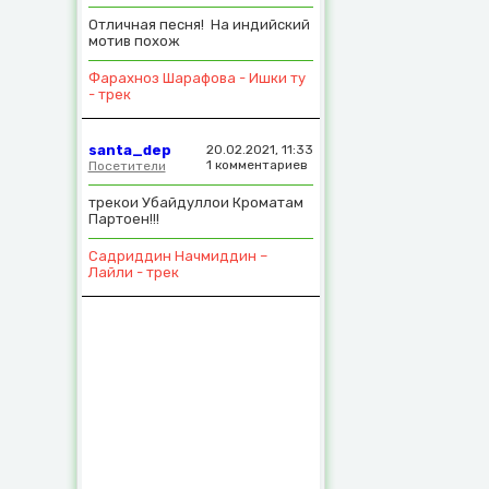
Отличная песня! На индийский
мотив похож
Фарахноз Шарафова - Ишки ту
- трек
santa_dep
20.02.2021, 11:33
1 комментариев
Посетители
трекои Убайдуллои Кроматам
Партоен!!!
Садриддин Начмиддин –
Лайли - трек