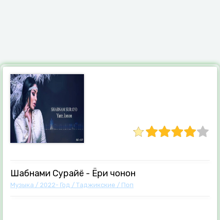
Шабнами Сурайё - Ёри чонон
Музыка
/
2022- Год
/
Таджикские
/
Поп