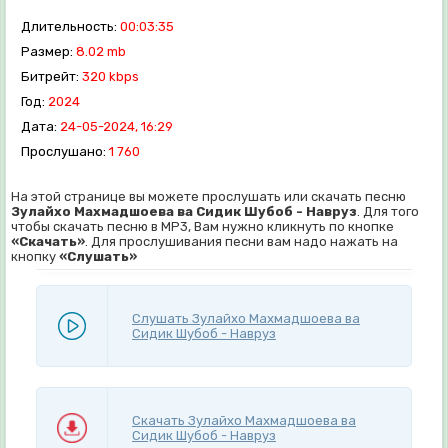
Длительность:
00:03:35
Размер:
8.02 mb
Битрейт:
320 kbps
Год:
2024
Дата:
24-05-2024, 16:29
Прослушано:
1 760
На этой странице вы можете прослушать или скачать песню
Зулайхо Махмадшоева ва Сидик Шубоб - Навруз
. Для того
чтобы скачать песню в MP3, Вам нужно кликнуть по кнопке
«Скачать»
. Для прослушивания песни вам надо нажать на
кнопку
«Слушать»
Слушать Зулайхо Махмадшоева ва
Сидик Шубоб - Навруз
Скачать Зулайхо Махмадшоева ва
Сидик Шубоб - Навруз