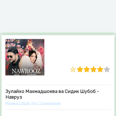
Зулайхо Махмадшоева ва Сидик Шубоб -
Навруз
Музыка
/
2024- Год
/
Таджикские