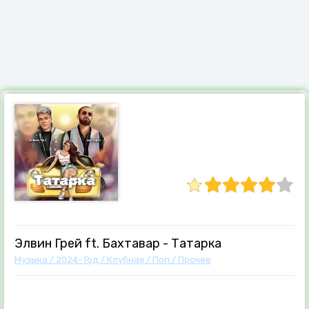
Элвин Грей ft. Бахтавар - Татарка
Музыка
/
2024- Год
/
Клубная
/
Поп
/
Прочее