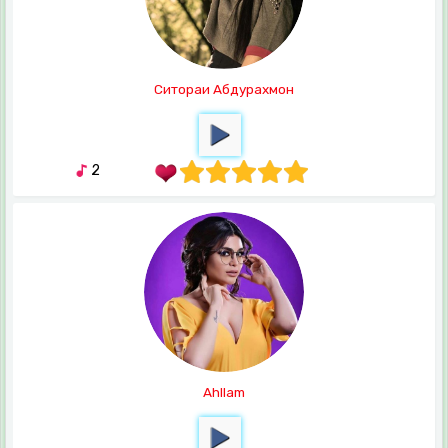
Ситораи Абдурахмон
2
Ahllam