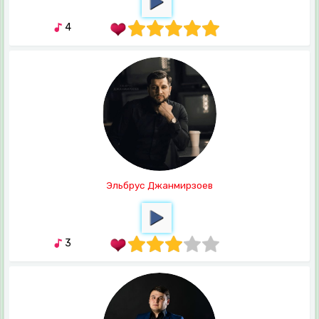
4
Эльбрус Джанмирзоев
3