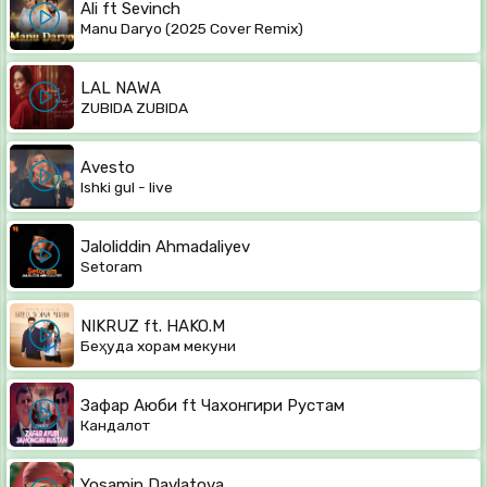
Ali ft Sevinch
Manu Daryo (2025 Cover Remix)
LAL NAWA
ZUBIDA ZUBIDA
Avesto
Ishki gul - live
Jaloliddin Ahmadaliyev
Setoram
NIKRUZ ft. HAKO.M
Беҳуда хорам мекуни
Зафар Аюби ft Чахонгири Рустам
Кандалот
Yosamin Davlatova