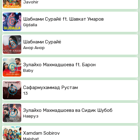
Javohir
Шабнами Сурайё ft. Шавкат Умаров
Gijdalla
Шабнами Сурайё
Анор Анор
Зулайхо Махмадшоева ft. Барон
Baby
Сафармухаммад Рустам
13
Зулайхо Махмадшоева ва Сидик Шубоб
Навруз
Xamdam Sobirov
Malohat