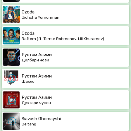
Ozoda
Jichcha Yomonman
Ozoda
Raftem (ft. Temur Rahmonov, Liil Khuramov)
Рустам Азими
Дилбари нози
Рустам Азими
Шахло
Рустам Азими
Духтари чупон
Siavash Ghomayshi
Deltang