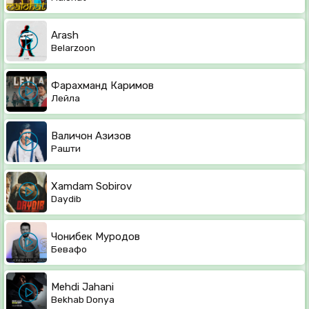
Arash
Belarzoon
Фарахманд Каримов
Лейла
Валичон Азизов
Рашти
Xamdam Sobirov
Daydib
Чонибек Муродов
Бевафо
Mehdi Jahani
Bekhab Donya