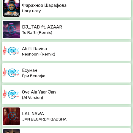
Фарахноз Шарафова
Нагу нагу
DJ_TAB ft. AZAAR
To Rafti (Remix)
Ali ft Ravina
Neshooni (Remix)
Ёсуман
Ёри Бевафо
Oye Ala Yaar Jan
(AI Version)
LAL NAWA
JAN BEGARDM QADSHA